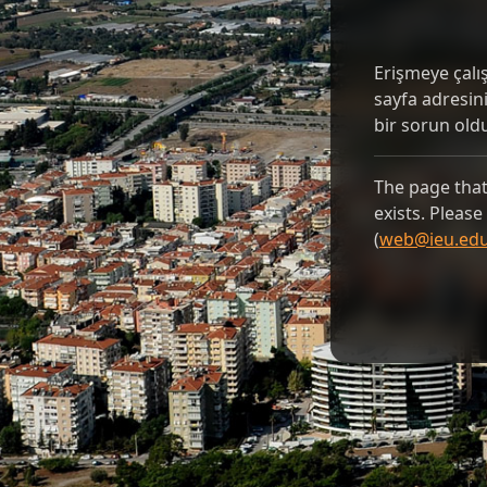
Erişmeye çalı
sayfa adresin
bir sorun ol
The page that 
exists. Pleas
(
web@ieu.edu