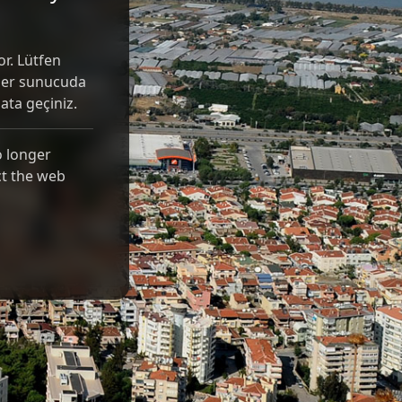
r. Lütfen
Eğer sunucuda
ibata geçiniz.
o longer
ct the web