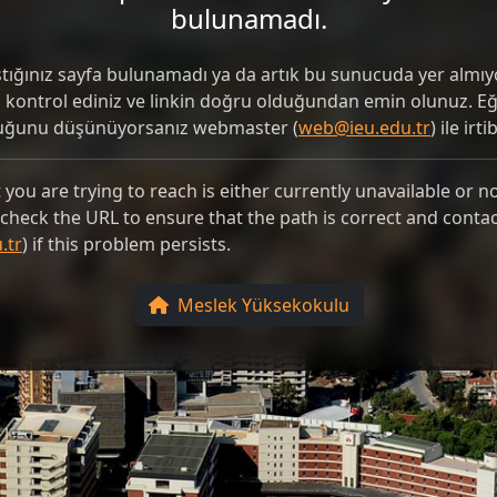
bulunamadı.
ştığınız sayfa bulunamadı ya da artık bu sunucuda yer almıyo
i kontrol ediniz ve linkin doğru olduğundan emin olunuz. 
duğunu düşünüyorsanız webmaster (
web@ieu.edu.tr
) ile irt
you are trying to reach is either currently unavailable or n
e check the URL to ensure that the path is correct and conta
.tr
) if this problem persists.
Meslek Yüksekokulu