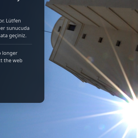
r. Lütfen
Eğer sunucuda
ibata geçiniz.
o longer
ct the web