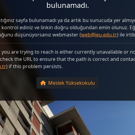
bulunamadı.
ştığınız sayfa bulunamadı ya da artık bu sunucuda yer almıyo
i kontrol ediniz ve linkin doğru olduğundan emin olunuz. 
duğunu düşünüyorsanız webmaster (
web@ieu.edu.tr
) ile irt
you are trying to reach is either currently unavailable or n
e check the URL to ensure that the path is correct and conta
.tr
) if this problem persists.
Meslek Yüksekokulu