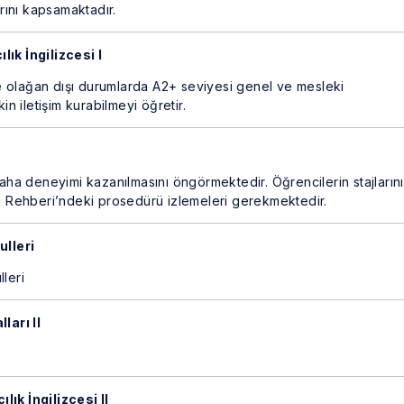
arını kapsamaktadır.
lık İngilizcesi I
 olağan dışı durumlarda A2+ seviyesi genel ve mesleki
in iletişim kurabilmeyi öğretir.
a deneyimi kazanılmasını öngörmektedir. Öğrencilerin stajlarını
aj Rehberi’ndeki prosedürü izlemeleri gerekmektedir.
ulleri
leri
ları II
lık İngilizcesi II