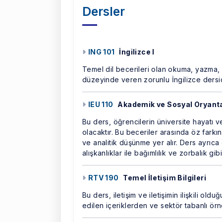
Dersler
ING 101
İngilizce I
Temel dil becerileri olan okuma, yazma,
düzeyinde veren zorunlu İngilizce dersid
IEU 110
Akademik ve Sosyal Oryant
Bu ders, öğrencilerin üniversite hayatı ve
olacaktır. Bu beceriler arasında öz farkın
ve analitik düşünme yer alır. Ders ayrıca ö
alışkanlıklar ile bağımlılık ve zorbalık gib
RTV 190
Temel İletişim Bilgileri
Bu ders, iletişim ve iletişimin ilişkili old
edilen içeriklerden ve sektör tabanlı ör