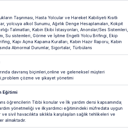
ı
ların Taşınması, Hasta Yolcular ve Hareket Kabiliyeti Kısıtlı
lar, yolcuya alkol Sunumu, Ağırlık Denge Hesaplamaları, Kokpit
ırlığı Talimatları, Kabin Ekibi İstasyonları, Anonslar/Ses Sistemleri
mı, Su sistemleri, Görme ve İşitme Engelli Yolcu Brifingi, Ekip
Brifing, Kapı Açma Kapama Kuralları, Kabin Hazır Raporu, Kabin
rasında Abnormal Durumlar, Sigortalar, Türbülans
i
ında davranış biçimleri,online ve geleneksel müşteri
yeti,problem çözme ve şikayet yönetimi
m Eğitimi
sans öğrencilerin Tıbbi konular ve İlk yardım dersi kapsamında;
 yardım yönetmeliği ve ilkyardımcı eğitimindeki müfredata uygun
ve sivil havacılıkta sıklıkla karşılaşılan sağlık tehlikeleri ve
yer almaktadır.