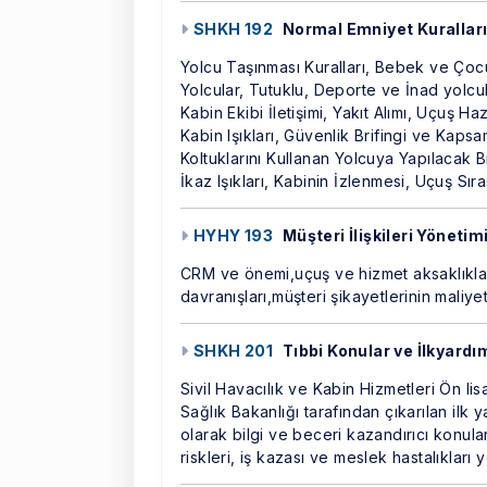
SHKH 192
Normal Emniyet Kurallar
Yolcu Taşınması Kuralları, Bebek ve Çocuk
Yolcular, Tutuklu, Deporte ve İnad yolcu
Kabin Ekibi İletişimi, Yakıt Alımı, Uçuş Haz
Kabin Işıkları, Güvenlik Brifingi ve Kapsa
Koltuklarını Kullanan Yolcuya Yapılacak 
İkaz Işıkları, Kabinin İzlenmesi, Uçuş Sı
HYHY 193
Müşteri İlişkileri Yönetim
CRM ve önemi,uçuş ve hizmet aksaklıklar
davranışları,müşteri şikayetlerinin mali
SHKH 201
Tıbbi Konular ve İlkyardı
Sivil Havacılık ve Kabin Hizmetleri Ön li
Sağlık Bakanlığı tarafından çıkarılan ilk
olarak bilgi ve beceri kazandırıcı konular 
riskleri, iş kazası ve meslek hastalıkları 