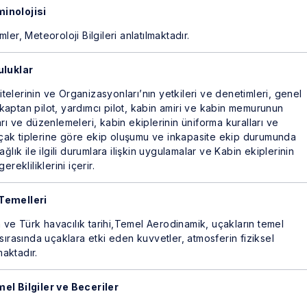
minolojisi
er, Meteoroloji Bilgileri anlatılmaktadır.
luklar
ritelerinin ve Organizasyonları’nın yetkileri ve denetimleri, genel
aptan pilot, yardımcı pilot, kabin amiri ve kabin memurunun
rı ve düzenlemeleri, kabin ekiplerinin üniforma kuralları ve
çak tiplerine göre ekip oluşumu ve inkapasite ekip durumunda
ğlık ile ilgili durumlara ilişkin uygulamalar ve Kabin ekiplerinin
gerekliliklerini içerir.
 Temelleri
 ve Türk havacılık tarihi,Temel Aerodinamik, uçakların temel
̧ sırasında uçaklara etki eden kuvvetler, atmosferin fiziksel
maktadır.
l Bilgiler ve Beceriler