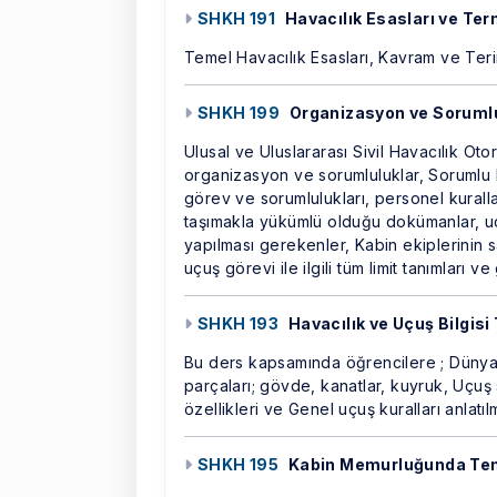
SHKH 191
Havacılık Esasları ve Ter
Temel Havacılık Esasları, Kavram ve Teriml
SHKH 199
Organizasyon ve Sorumlu
Ulusal ve Uluslararası Sivil Havacılık Oto
organizasyon ve sorumluluklar, Sorumlu k
görev ve sorumlulukları, personel kuralla
taşımakla yükümlü olduğu dokümanlar, u
yapılması gerekenler, Kabin ekiplerinin sa
uçuş görevi ile ilgili tüm limit tanımları ve 
SHKH 193
Havacılık ve Uçuş Bilgisi
Bu ders kapsamında öğrencilere ; Dünya
parçaları; gövde, kanatlar, kuyruk, Uçus
özellikleri ve Genel uçuş kuralları anlatıl
SHKH 195
Kabin Memurluğunda Teme