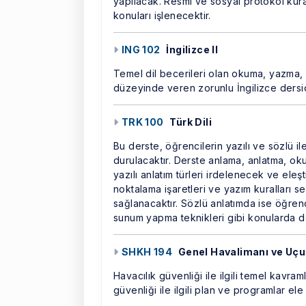
yapılacak. Resmî ve sosyal protokol kur
konuları işlenecektir.
ING 102
İngilizce II
Temel dil becerileri olan okuma, yazma,
düzeyinde veren zorunlu İngilizce dersid
TRK 100
Türk Dili
Bu derste, öğrencilerin yazılı ve sözlü il
durulacaktır. Derste anlama, anlatma, oku
yazılı anlatım türleri irdelenecek ve eleşt
noktalama işaretleri ve yazım kuralları se
sağlanacaktır. Sözlü anlatımda ise öğre
sunum yapma teknikleri gibi konularda don
SHKH 194
Genel Havalimanı ve Uçu
Havacılık güvenliği ile ilgili temel kavram
güvenliği ile ilgili plan ve programlar ele 