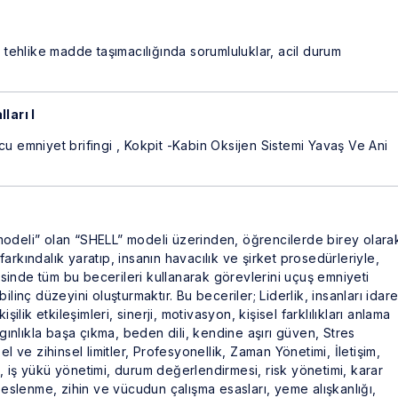
e tehlike madde taşımacılığında sorumluluklar, acil durum
ları I
cu emniyet brifingi , Kokpit -Kabin Oksijen Sistemi Yavaş Ve Ani
modeli” olan “SHELL” modeli üzerinden, öğrencilerde birey olara
i farkındalık yaratıp, insanın havacılık ve şirket prosedürleriyle,
kisinde tüm bu becerileri kullanarak görevlerini uçuş emniyeti
ilinç düzeyini oluşturmaktır. Bu beceriler; Liderlik, insanları idar
şilik etkileşimleri, sinerji, motivasyon, kişisel farklılıkları anlama
zgınlıkla başa çıkma, beden dili, kendine aşırı güven, Stres
el ve zihinsel limitler, Profesyonellik, Zaman Yönetimi, İletişim,
luk, iş yükü yönetimi, durum değerlendirmesi, risk yönetimi, karar
slenme, zihin ve vücudun çalışma esasları, yeme alışkanlığı,