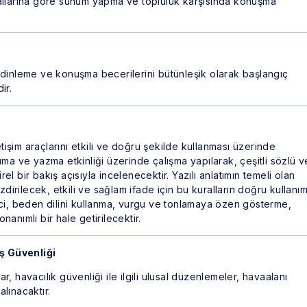
allarına göre sunum yapma ve topluluk karşısında konuşma
 dinleme ve konuşma becerilerini bütünleşik olarak başlangıç
ir.
etişim araçlarını etkili ve doğru şekilde kullanması üzerinde
ma ve yazma etkinliği üzerinde çalışma yapılarak, çeşitli sözlü v
irel bir bakış açısıyla incelenecektir. Yazılı anlatımın temeli olan
zdirilecek, etkili ve sağlam ifade için bu kuralların doğru kullanım
nci, beden dilini kullanma, vurgu ve tonlamaya özen gösterme,
anımlı bir hale getirilecektir.
ş Güvenliği
lar, havacılık güvenliği ile ilgili ulusal düzenlemeler, havaalanı
alınacaktır.