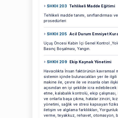
SHKH 203
Tehlikeli Madde Eğitimi
Tehlikeli madde tanımı, sınıflandırması v
prosedürleri
SHKH 205
Acil Durum Emniyet Kural
Uçuş Öncesi Kabin İçi Genel Kontrol ,Yol
Basınç Boşalması, Yangın.
SHKH 209
Ekip Kaynak Yönetimi
Havacılıkta İnsan faktörünün kavramsal 
sistemin içinde bulunacakları yer ile ilgil
makine ile, çevre ile ve insanla olan iliş
açısından en iyi şekilde icra edebilecek b
etme, kalabalık kontrolü, ekip çalışması, ki
ve onlarla başa çıkma, hatalar zinciri, kı
yönetimi, sağlık ve stresi kapsayan fiziks
iletişim ve algılama farklılıkları, Yorgun
verme, teyakkuz, rehavet, otomasyon, be