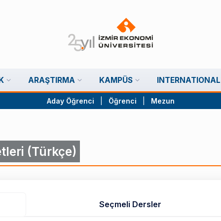
K
ARAŞTIRMA
KAMPÜS
INTERNATIONAL
Aday Öğrenci
|
Öğrenci
|
Mezun
tleri (Türkçe)
Seçmeli Dersler