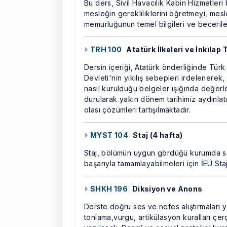
Bu ders, Sivil Havacılık Kabin Hizmetler
mesleğin gerekliliklerini öğretmeyi, mesl
memurluğunun temel bilgileri ve becerile
TRH 100
Atatürk İlkeleri ve İnkılap 
Dersin içeriği, Atatürk önderliğinde Türk 
Devleti'nin yıkılış sebepleri irdelenerek
nasıl kurulduğu belgeler ışığında değerle
durularak yakın dönem tarihimiz aydınlat
olası çözümleri tartışılmaktadır.
MYST 104
Staj (4 hafta)
Staj, bölümün uygun gördüğü kurumda sah
başarıyla tamamlayabilmeleri için İEÜ St
SHKH 196
Diksiyon ve Anons
Derste doğru ses ve nefes alıştırmaları y
tonlama,vurgu, artikülasyon kuralları çer