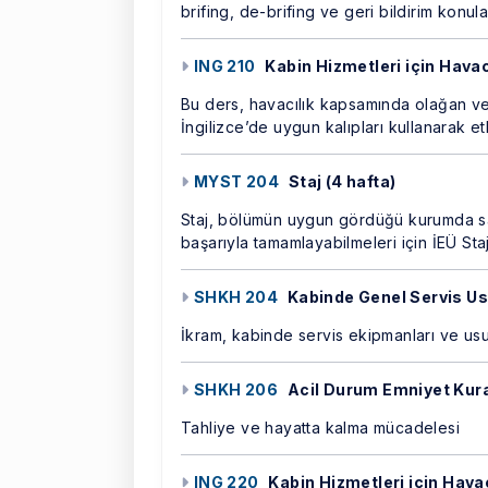
brifing, de-brifing ve geri bildirim konul
ING 210
Kabin Hizmetleri için Havacı
Bu ders, havacılık kapsamında olağan ve
İngilizce’de uygun kalıpları kullanarak etk
MYST 204
Staj (4 hafta)
Staj, bölümün uygun gördüğü kurumda sah
başarıyla tamamlayabilmeleri için İEÜ St
SHKH 204
Kabinde Genel Servis Us
İkram, kabinde servis ekipmanları ve usul
SHKH 206
Acil Durum Emniyet Kural
Tahliye ve hayatta kalma mücadelesi
ING 220
Kabin Hizmetleri için Havacı