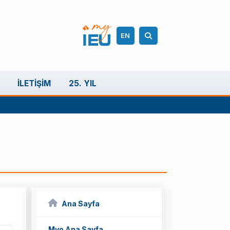
EN
İLETIŞIM
25. YIL
Ana Sayfa
Myo Ana Sayfa