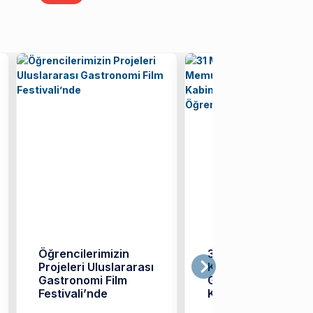
Öğrencilerimizin
31 Mayıs Dünya
Projeleri Uluslararası
Kabin Memurları
Gastronomi Film
Günü'nde Pegasus
Festivali’nde
Kabin Amiri Devrim
Karar