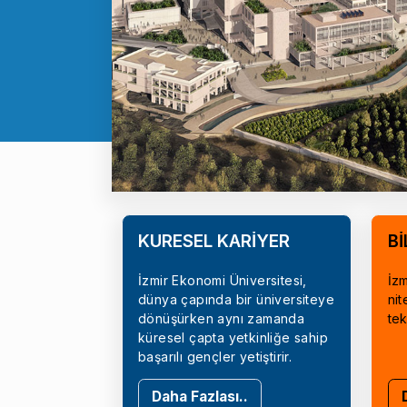
KÜRESEL KARİYER
Bİ
İzmir Ekonomi Üniversitesi,
İzm
dünya çapında bir üniversiteye
nit
dönüşürken aynı zamanda
tek
küresel çapta yetkinliğe sahip
başarılı gençler yetiştirir.
Daha Fazlası..