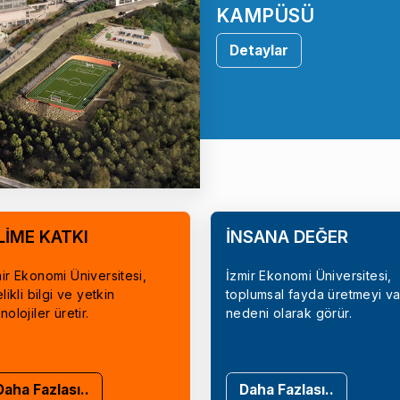
KAMPÜSÜ
Detaylar
LİME KATKI
İNSANA DEĞER
ir Ekonomi Üniversitesi,
İzmir Ekonomi Üniversitesi,
elikli bilgi ve yetkin
toplumsal fayda üretmeyi va
nolojiler üretir.
nedeni olarak görür.
Daha Fazlası..
Daha Fazlası..