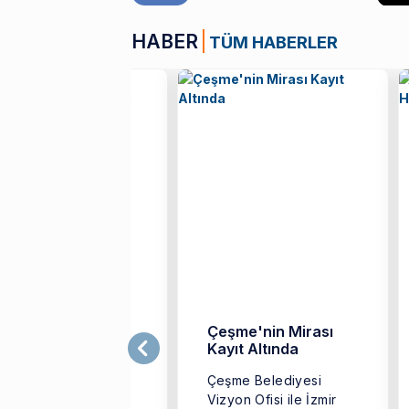
HABER
TÜM HABERLER
EÜ’den Bilim-Kurgu
Çeşme'nin Mirası
e Fantastik
Kayıt Altında
inemaya Büyük
Çeşme Belediyesi
estek
Vizyon Ofisi ile İzmir