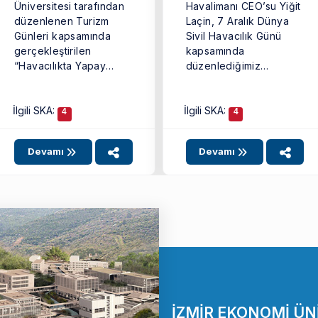
Üniversitesi tarafından
Havalimanı CEO’su Yiğit
düzenlenen Turizm
Laçin, 7 Aralık Dünya
Günleri kapsamında
Sivil Havacılık Günü
gerçekleştirilen
kapsamında
“Havacılıkta Yapay
düzenlediğimiz
Zekâ” temalı
etkinlikte, bölümümüz
konferansa, TAV Adnan
öğretim görevlilerinden
İlgili SKA:
İlgili SKA:
Menderes Havalimanı
Öğr. Gör. ...
4
4
Terminal İşletme ...
Devamı
Devamı
İZMİR EKONOMİ ÜN