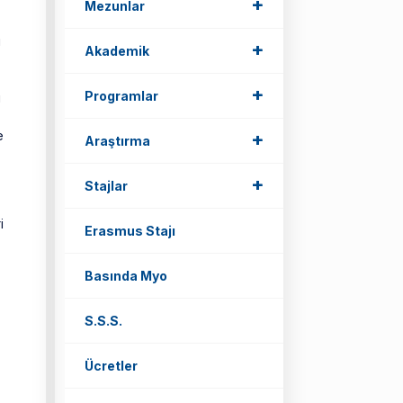
+
+
Mezunlar
u
+
+
Akademik
+
+
Programlar
u
e
+
+
Araştırma
+
+
Stajlar
)
i
Erasmus Stajı
Basında Myo
S.S.S.
Ücretler