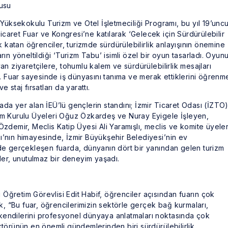
Yüksekokulu Turizm ve Otel İşletmeciliği Programı, bu yıl 19’unc
icaret Fuar ve Kongresi’ne katılarak ‘Gelecek için Sürdürülebilir
 katan öğrenciler, turizmde sürdürülebilirlik anlayışının önemine
ların yöneltildiği ‘Turizm Tabu’ isimli özel bir oyun tasarladı. Oyun
n ziyaretçilere, tohumlu kalem ve sürdürülebilirlik mesajları
. Fuar sayesinde iş dünyasını tanıma ve merak ettiklerini öğrenm
e staj fırsatları da yarattı.
a yer alan İEÜ’lü gençlerin standını; İzmir Ticaret Odası (İZTO
m Kurulu Üyeleri Oğuz Özkardeş ve Nuray Eyigele İşleyen,
demir, Meclis Katip Üyesi Ali Yaramışlı, meclis ve komite üyeler
ığı’nın himayesinde, İzmir Büyükşehir Belediyesi’nin ev
de gerçekleşen fuarda, dünyanın dört bir yanından gelen turizm
ler, unutulmaz bir deneyim yaşadı.
 Öğretim Görevlisi Edit Habif, öğrenciler açısından fuarın çok
k, “Bu fuar, öğrencilerimizin sektörle gerçek bağ kurmaları,
 kendilerini profesyonel dünyaya anlatmaları noktasında çok
törünün en önemli gündemlerinden biri sürdürülebilirlik.