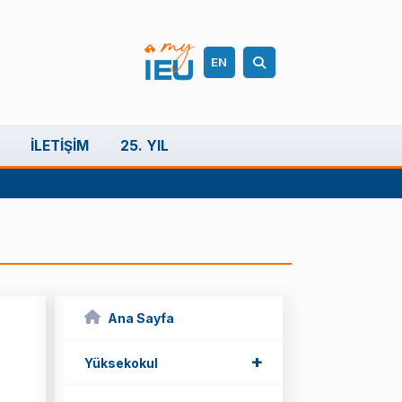
EN
İLETIŞIM
25. YIL
Ana Sayfa
+
+
Yüksekokul