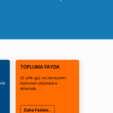
TOPLUMA FAYDA
22 yıllık güç ve deneyimini
rlık
toplumsal çalışmalara
aktarmak..
Daha Fazlası..