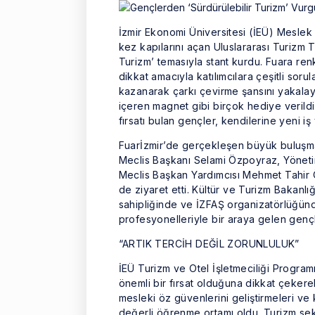
İzmir Ekonomi Üniversitesi (İEÜ) Meslek 
kez kapılarını açan Uluslararası Turizm T
Turizm’ temasıyla stant kurdu. Fuara renk
dikkat amacıyla katılımcılara çeşitli soru
kazanarak çarkı çevirme şansını yakalaya
içeren magnet gibi birçok hediye verildi
fırsatı bulan gençler, kendilerine yeni iş v
Fuarİzmir’de gerçekleşen büyük buluşmad
Meclis Başkanı Selami Özpoyraz, Yöneti
Meclis Başkan Yardımcısı Mehmet Tahir Öz
de ziyaret etti. Kültür ve Turizm Bakanl
sahipliğinde ve İZFAŞ organizatörlüğün
profesyonelleriyle bir araya gelen genç
“ARTIK TERCİH DEĞİL ZORUNLULUK”
İEÜ Turizm ve Otel İşletmeciliği Programı
önemli bir fırsat olduğuna dikkat çekere
mesleki öz güvenlerini geliştirmeleri ve
değerli öğrenme ortamı oldu. Turizm sek