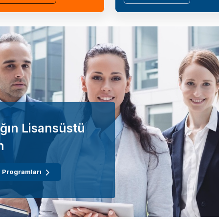
ğın Lisansüstü
n
 Programları