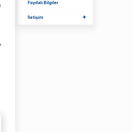
Faydalı Bilgiler
k
e
+
+
İletişim
n