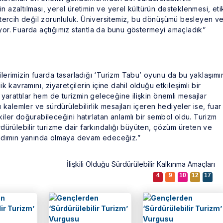
n azaltılması, yerel üretimin ve yerel kültürün desteklenmesi, eti
r tercih değil zorunluluk. Üniversitemiz, bu dönüşümü besleyen v
iyor. Fuarda açtığımız stantla da bunu göstermeyi amaçladık”
ilerimizin fuarda tasarladığı ‘Turizm Tabu’ oyunu da bu yaklaşımı
ik kavramını, ziyaretçilerin içine dahil olduğu etkileşimli bir
arattılar hem de turizmin geleceğine ilişkin önemli mesajlar
u kalemler ve sürdürülebilirlik mesajları içeren hediyeler ise, fuar
iler doğurabileceğini hatırlatan anlamlı bir sembol oldu. Turizm
rdürülebilir turizme dair farkındalığı büyüten, çözüm üreten ve
adımın yanında olmaya devam edeceğiz.”
İlişkili Olduğu Sürdürülebilir Kalkınma Amaçları
4
9
10
12
17