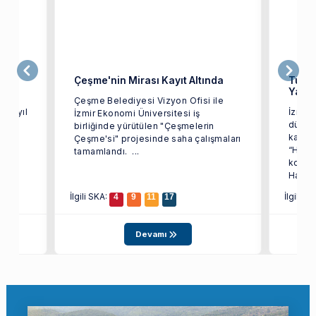
stik
Çeşme'nin Mirası Kayıt Altında
Turiz
Yapa
Çeşme Belediyesi Vizyon Ofisi ile
 bu yıl
İzmir 
İzmir Ekonomi Üniversitesi iş
ı
düzen
birliğinde yürütülen "Çeşmelerin
el
kapsa
Çeşme'si" projesinde saha çalışmaları
“Havac
tamamlandı. ...
konfe
Havali
İlgili SKA:
İlgili S
4
9
11
17
Devamı