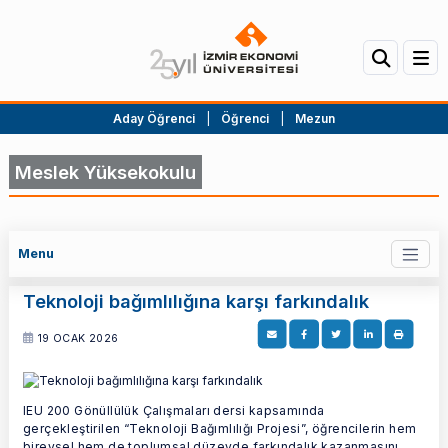
Aday Öğrenci
|
Öğrenci
|
Mezun
Meslek Yüksekokulu
Menu
Teknoloji bağımlılığına karşı farkındalık
19 OCAK 2026
IEU 200 Gönüllülük Çalışmaları dersi kapsamında
gerçekleştirilen “Teknoloji Bağımlılığı Projesi”, öğrencilerin hem
bireysel hem de toplumsal düzeyde farkındalık kazanmasını