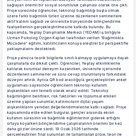
sağlayan önemli bir sosyal sorumluluk çalışması olarak öne çıktı.
Proje sürecinde öğrenciler, teknoloji bağımlılığı başta olmak
üzere farklı bağımlılık türleri üzerine düzenlenen seminerlere
aktif katılım sağladı ve üniversite bünyesinde bilinçlendirme
faaliyetlerinin gerçekleştirilmesine katkıda bulundu. Bu
kapsamda, Yeşilay Danışmanlık Merkezi (YEDAM) iş birliğiyle
Uzman Psikolog Özgen Kaplan tarafından verilen “Bağımlılıkla
Mücadele” eğitimi, katılımcıların konuya eleştirel bir perspektifle
yaklaşmalarını destekledi.
Proje yalnızca teorik bilgilerle sınırlı kalmayıp uygulamaya dayalı
çalışmalarla da dikkat çekti. Öğrenciler, Yeşilay etkinliklerine
katılarak kurumsal deneyim kazanırken, üniversite içerisinde
düzenlenen seminerler ve soru-cevap oturumlarıyla farkındalık
düzeyini artırdı. Ayrıca QR kod aracılığıyla gerçekleştirilen anket
uygulaması sayesinde öğrencilerin teknoloji kullanım
alışkanlıkları veri temelli olarak analiz edildi. Teknoloji
bağımlılığının belirtileri, risk faktörleri ve toplumsal etkileri
üzerine yapılan sunumlar, katılımcıların dijital yaşam
alışkanlıklarını yeniden değerlendirmelerine katkı sağladı. Proje
kapsamında elde edilen bulgular, gençler arasında ekran
kullanım süresinin ve bağımlılık eğilimlerinin giderek arttığını
ortaya koyarken bilinçlendirme çalışmalarının önemini bir kez
daha gözler önüne serdi. 19 Ocak 2026 tarihinde
gerçekleştirilen final sunumları ile tamamlanan proje, teori ile